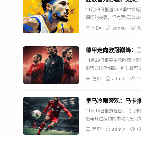
11月29日报道NBA季中锦
糟糕的夜晚，但克莱-汤普森
4
NBA
admin
德甲走向欧冠巅峰：
11月29日报导本轮欧冠小
形势已逐渐明朗。拜仁提前两
44
德甲
admin
皇马冷眼旁观：马卡
11月14日报道近日，《马
绝与拜仁续约的举动为皇马提
43
西甲
admin