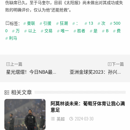
伤缺席已久。至于马奎尔，目前《太阳报》尚未做出对其成功或失
败的明确评价，仅认为他“还能抢救”。
标签：
#
曼联
#
引援
#
狂潮
#
：
#
13
#
次
#
500
0
#
万
#
以上
#
交易
#
唯一
#
胜者
#
是
#
B
#
费
#
利马
上一篇
下一篇
星光熠熠！今日NBA最佳球员评选揭晓
亚洲金球奖2023：孙兴慜继续统治，金玟哉和C罗紧随其后
相关文章
阿莫林谈未来：葡萄牙体育让我心满
意足
2024-03-30
英超