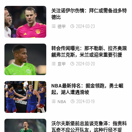
关注诺伊尔伤情：拜仁或需备战多特
德比
2024-03-23
德甲
转会传闻曝光：那不勒斯、拉齐奥觊
觎弗兰克斯，米兰或迎来重要引援
2024-03-20
意甲
NBA最新排名：掘金领跑，勇士崛
起，湖人遭遇滑坡
2024-03-19
NBA
沃尔夫斯堡前总监谈克鲁泽：指责科
瓦奇不应公开队友，这种行径不妥