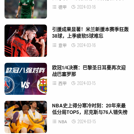
2024-03-16
德甲
引援成果显著！米兰新援本赛季狂轰
38球，上季疲软5球难忘
2024-03-16
意甲
欧冠1/4决赛：巴黎圣日耳曼再次迎
战巴塞罗那
2024-03-15
西甲
NBA史上得分寒冷时刻：20年来最
低分局TOP5，尼克斯与76人错失榜
单
2024-03-15
NBA