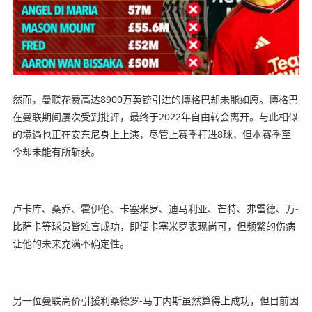
然而，曼联花费高达8900万英镑引进的博格巴却未能如愿。博格巴
在曼联期间屡次受到批评，最终于2022年自由转会离开。与此相似
的境遇也正在安东尼身上上演，尽管上赛季打进8球，但本赛季至
今却未能有所斩获。
卢卡库、桑乔、霍伊伦、卡塞米罗、迪马利亚、芒特、弗雷德、万-
比萨卡等球员皆难言成功，即便卡塞米罗表现尚可，但频繁的伤病
让他的未来充满不确定性。
另一位曼联高价引援利桑德罗-马丁内斯虽然算得上成功，但目前因