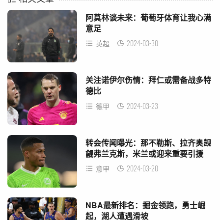
阿莫林谈未来：葡萄牙体育让我心满
意足
2024-03-30
英超
关注诺伊尔伤情：拜仁或需备战多特
德比
2024-03-23
德甲
转会传闻曝光：那不勒斯、拉齐奥觊
觎弗兰克斯，米兰或迎来重要引援
2024-03-20
意甲
NBA最新排名：掘金领跑，勇士崛
起，湖人遭遇滑坡