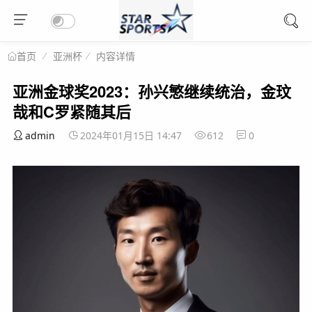
亚洲杯
内容详情
首页
亚洲金球奖2023：孙兴慜继续统治，金玟
哉和C罗紧随其后
admin
2024年01月15日 14:47
612
0