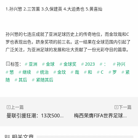
1.孙兴慜 2.三笘薰 3.久保建英 4.大迫勇也 5.黄喜灿
孙兴慜的七连庄成就了亚洲足球历史上的传奇地位，而金玟哉和C
罗也表现出色，跻身奖项的前三名。这一结果在全球范围内引起了
广泛关注，为亚洲足球的发展和壮大贡献了一份光彩夺目的篇章。
标签：
#
亚洲
#
金球
#
金球奖
#
2023
#
：
#
孙兴
#
慜
#
继续
#
统治
#
金玟
#
哉
#
和
#
C
#
罗
#
紧
随
#
其后
#
紧随其后
上一篇
下一篇
曼联引援狂潮：13次5000万以上交易，唯一胜者是B费利马
梅西荣膺FIFA世界足球先生，莫德里奇选择引发骚乱
相关文章