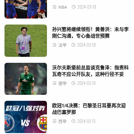
2024-03-19
NBA
孙兴慜将继续领衔！黄善洪：未与李
刚仁沟通，专心备战世预赛
2024-03-18
法甲
沃尔夫斯堡前总监谈克鲁泽：指责科
瓦奇不应公开队友，这种行径不妥
2024-03-16
德甲
欧冠1/4决赛：巴黎圣日耳曼再次迎
战巴塞罗那
2024-03-15
西甲