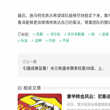
最后，施马特克表示希望球队能够尽快稳定下来，集
鲁泽能够更加审慎地表达自己的看法，尊重团队的整
标签：
#
夫斯
#
沃尔夫
#
沃尔夫斯堡
#
前
#
总监
#
队友
#
这种
#
行径
#
不妥
上一篇
引援成果显著！米兰新援本赛季狂轰38球，上季疲软5球难忘
相关文章
意甲转会风云：尼斯
近日，意大利足坛再度掀起