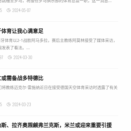
跳槽至罗马，将接任罗马俱乐部的体育总监一职，这一消息...
5
2024-05-07
牙体育让我心满意足
萄牙体育以2-1战胜阿马多拉，赛后主教练阿莫林接受了媒体采访，
发表了看法。...
97
2024-03-30
仁或需备战多特德比
拜仁门将教练迈克尔·雷施纳近日在接受德国天空体育采访时透露了有关
5
2024-03-23
勒斯、拉齐奥觊觎弗兰克斯，米兰或迎来重要引援