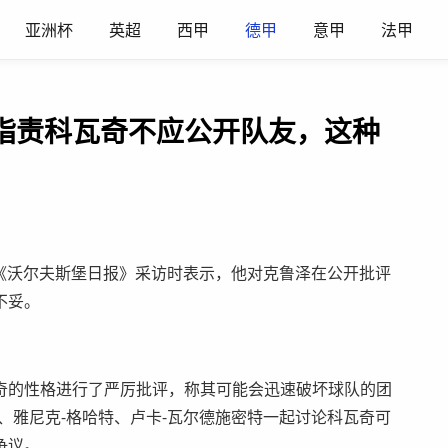
亚洲杯
英超
西甲
德甲
意甲
法甲
指责科瓦奇不应公开队友，这种
受《沃尔夫斯堡日报》采访时表示，他对克鲁泽在公开批评
不妥。
奇的性格进行了严厉批评，称其可能会迅速破坏球队的团
、雅尼克-格哈特、卢卡-瓦尔德施密特一起讨论科瓦奇可
争议。