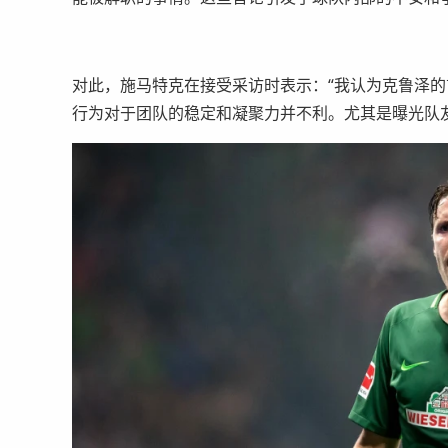
对此，施马特克在接受采访时表示：“我认为克鲁泽
行为对于团队的稳定和凝聚力并不利。尤其是曝光队