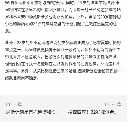
安-鲁伊斯和索莱尔等球员的报价。同时，19岁的法国中场埃曼-卡
里将结束在洛里昂的租借回归球队，而今年一月已经确定加盟的18
岁科林蒂安中场莫斯卡多也将正式加盟。此外，里昂的20岁前锋切
尔基和摩纳哥的22岁前锋阿克里乌什也引起了主教练恩里克的注
意。
此外，23岁的那不勒斯边锋克瓦拉茨赫利亚成为了巴黎夏季引援的
重点之一，尽管球员更倾向于留队一段时间，但那不勒斯的新任主
帅孔蒂并不愿意放人。巴黎方面对这位球员的兴趣似乎有所降温，
但他们仍在寻找一名能够在左路发挥作用的右脚边锋，然而这并不
是易事。另外，从莱比锡租借归来的哈维-西蒙斯是否会留在巴黎一
线队目前尚不确定。
上一篇
下一篇
尼斯计划出售托迪博和K-图拉姆，多家豪门俱乐部关注
技惊四座！32岁威尔希尔慈善赛中巧妙过人，助攻破门引爆全场