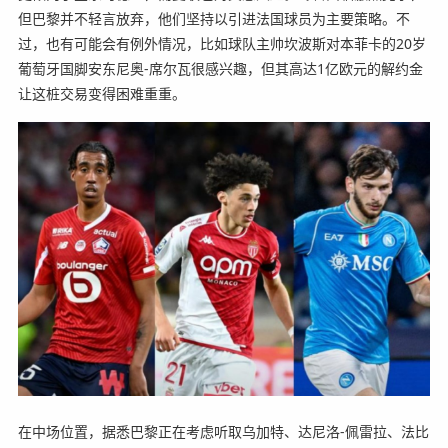
但巴黎并不轻言放弃，他们坚持以引进法国球员为主要策略。不
过，也有可能会有例外情况，比如球队主帅坎波斯对本菲卡的20岁
葡萄牙国脚安东尼奥-席尔瓦很感兴趣，但其高达1亿欧元的解约金
让这桩交易变得困难重重。
在中场位置，据悉巴黎正在考虑听取乌加特、达尼洛-佩雷拉、法比