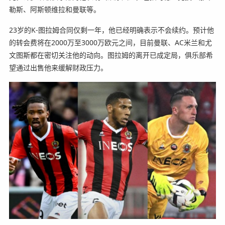
勒斯、阿斯顿维拉和曼联等。
23岁的K-图拉姆合同仅剩一年，他已经明确表示不会续约。预计他
的转会费将在2000万至3000万欧元之间，目前曼联、AC米兰和尤
文图斯都在密切关注他的动向。图拉姆的离开已成定局，俱乐部希
望通过出售他来缓解财政压力。