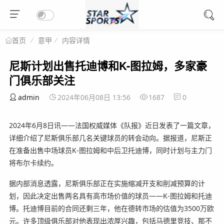
意甲
内容详情
首页
尼斯计划出售托迪博和K-图拉姆，多家豪
门俱乐部关注
admin
2024年06月08日 13:56
1687
0
2024年6月8日讯——法国权威媒体《队报》近日发表了一篇文章，
详细介绍了尼斯俱乐部几名关键球员的转会动向。据报道，尼斯正
在准备出售中场球员K-图拉姆和中后卫托迪博，同时计划与主力门
将布尔卡续约。
据内部消息透露，尼斯俱乐部正在实施缩减开支和削减预算的计
划，因此决定出售两名具有高市场价值的球员——K-图拉姆和托迪
博。托迪博目前的合同还剩三年，他在德转市场的估值为3500万欧
元。许多顶级俱乐部对他表现出浓厚兴趣，包括马德里竞技、那不