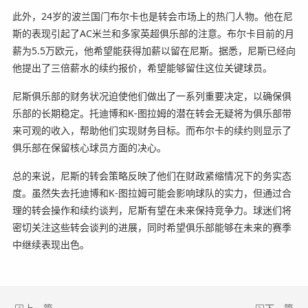
此外，24岁的波兰国门布尔卡也是转会市场上的热门人物。他在尼
斯的表现引起了AC米兰和多家英超俱乐部的注意。布尔卡目前的月
薪为5.5万欧元，他希望能获得加薪以留在尼斯。据悉，尼斯已经向
他提出了三倍薪水的续约报价，希望能够留住这位关键球员。
尼斯俱乐部的财务状况迫使他们做出了一系列重要决定，以确保俱
乐部的长期稳定。托迪博和K-图拉姆的潜在转会无疑将为俱乐部带
来可观的收入，帮助他们实现财务目标。而布尔卡的续约则显示了
俱乐部在保留核心球员方面的决心。
总的来说，尼斯的转会策略反映了他们在财政紧缩情况下的务实态
度。虽然失去托迪博和K-图拉姆可能会影响球队的实力，但通过合
理的转会操作和续约谈判，尼斯有望在未来保持竞争力。球迷们将
密切关注这些转会谈判的进展，同时希望俱乐部能够在未来的赛季
中继续表现出色。