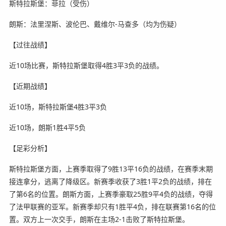
斯特拉斯堡：菲拉（受伤）
朗斯：法里涅斯、波伦巴、戴维尔-马查多（均为伤疑）
【过往战绩】
近10场比赛，斯特拉斯堡取得4胜3平3负的战绩。
【近期战绩】
近10场，斯特拉斯堡4胜3平3负
近10场，朗斯1胜4平5负
【足彩分析】
斯特拉斯堡方面，上赛季取得了9胜13平16负的战绩，在赛季末期
接连拿分，逃离了降级区。新赛季收获了3胜1平2负的战绩，排在
了第6名的位置。朗斯方面，上赛季豪取25胜9平4负的战绩，夺得
了法甲联赛的亚军。新赛季却只有1胜平4负，排在联赛第16名的位
置。双方上一次交手，朗斯在主场2-1击败了斯特拉斯堡。