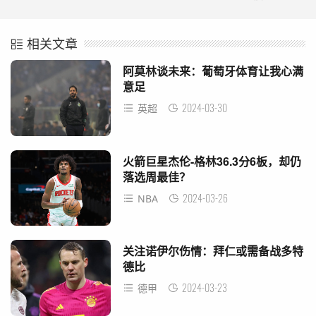
相关文章
阿莫林谈未来：葡萄牙体育让我心满
意足
2024-03-30
英超
火箭巨星杰伦-格林36.3分6板，却仍
落选周最佳？
2024-03-26
NBA
关注诺伊尔伤情：拜仁或需备战多特
德比
2024-03-23
德甲