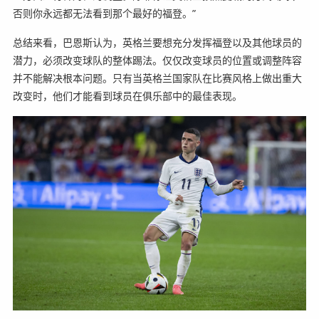
否则你永远都无法看到那个最好的福登。”
总结来看，巴恩斯认为，英格兰要想充分发挥福登以及其他球员的
潜力，必须改变球队的整体踢法。仅仅改变球员的位置或调整阵容
并不能解决根本问题。只有当英格兰国家队在比赛风格上做出重大
改变时，他们才能看到球员在俱乐部中的最佳表现。